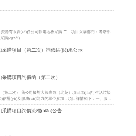
限責(zé)任公司靜電地板采購 二、項目采購部門：考培部
(nèi) ...
)采購項目（第二次）詢價結(jié)果公示
ùn)采購項目詢價函（第二次）
函（第二次） 我公司擬對大興壹號（北苑）項目進(jìn)行生活垃圾
yè)信譽(yù)及服務(wù)能力的單位參加，項目詳情如下：一、服 ...
采購項目詢價流標(biāo)公告