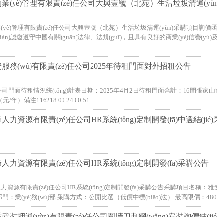
業(yè)管理有限責(zé)任公司大興壹號（北苑）生活垃圾清運(yù
yè)管理有限責(zé)任公司大興壹號（北苑）生活垃圾清運(yùn)采購項目詢價函
現(xiàn)誠邀遵守中國有關(guān)法律、法規(guī)，且具有良好的商業(yè)信譽(yù)
服務(wù)有限責(zé)任公司2025年待租門面對外招租公告
公司門面待租情況統(tǒng)計表日期：2025年4月2日待租門面合計：16間張家山路
年）備注116218.00 24.00 51 ...
力資源有限責(zé)任公司HR系統(tǒng)定制開發(fā)中選結(jié
力資源有限責(zé)任公司HR系統(tǒng)定制開發(fā)采購公告
資源有限責(zé)任公司HR系統(tǒng)定制開發(fā)采購公告采購項目名稱：雅安市
門：業(yè)務(wù)部 采購方式：公開比選（低價中標(biāo)法） 最高限價：48000
裝押運(yùn)有限責(zé)任公司圍墻刀刺網(wǎng)安裝詢價結(ji