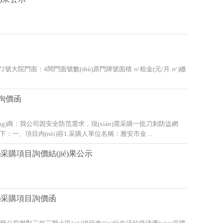
號大院門面：4間門面號數(shù)原門牌號面積 ㎡租金(元/月.㎡)繳
目詢價函
yīng)商：我公司因安全防范需求，現(xiàn)需采購一批刀刺防盜網
一、項目內(nèi)容1.采購人單位名稱：雅安市金 ...
)采購項目詢價結(jié)果公示
n)采購項目詢價函