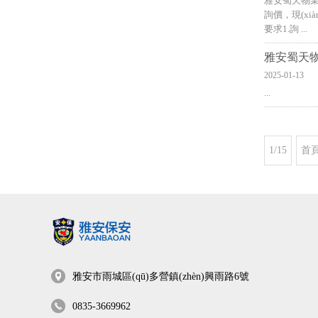
雅安蜀天物業(
詢價，現(x
要求1.詢 ...
雅安蜀天物業
2025-01-13
...
1/15
首
雅安市雨城區(qū)多營鎮(zhèn)興雨路6號
0835-3669962