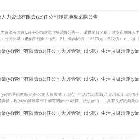
人力資源有限責(zé)任公司靜電地板采購公告
力資源有限責(zé)任公司靜電地板采購公告一、采購項目名稱：雅安市國峰人力資源有
購方式：公開比選（低價中標(biāo)法） 四、最高限價：18375元（含稅價）五、項目采購內
業(yè)管理有限責(zé)任公司大興壹號（北苑）生活垃圾清運(yùn
業(yè)管理有限責(zé)任公司大興壹號（北苑）生活垃圾清運(y
(yè)管理有限責(zé)任公司大興壹號（北苑）生活垃圾清運(yùn)采購項目詢價
購詢價，現(xiàn)誠邀遵守中國有關(guān)法律、法規(guī)，且具有良好的商業(
業(yè)管理有限責(zé)任公司大興壹號（北苑）生活垃圾清運(yùn)