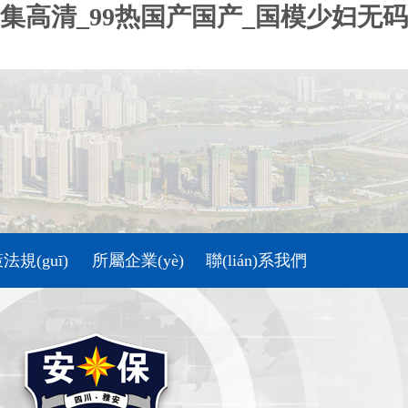
高清_99热国产国产_国模少妇无码
法規(guī)
所屬企業(yè)
聯(lián)系我們