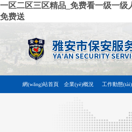
一区二区三区精品_免费看一级一级人
免费送
網(wǎng)站首頁
企業(yè)概況
工作動態(tài)