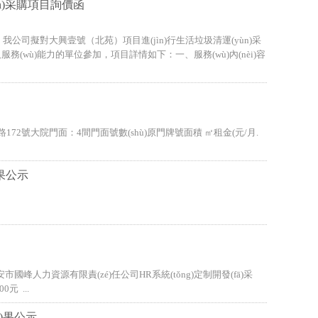
n)采購項目詢價函
 我公司擬對大興壹號（北苑）項目進(jìn)行生活垃圾清運(yùn)采
及服務(wù)能力的單位參加，項目詳情如下：一、服務(wù)內(nèi)容
172號大院門面：4間門面號數(shù)原門牌號面積 ㎡租金(元/月.
)果公示
國峰人力資源有限責(zé)任公司HR系統(tǒng)定制開發(fā)采
元 ...
é)果公示