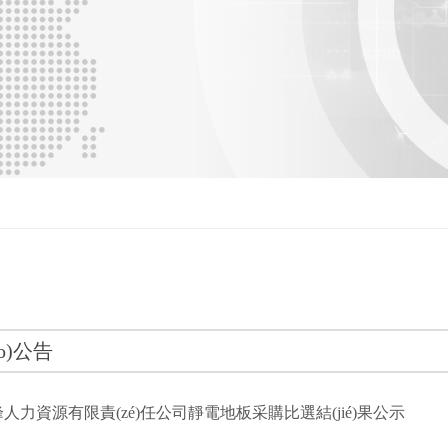
āo)公告
人力資源有限責(zé)任公司靜電地板采購比選結(jié)果公示