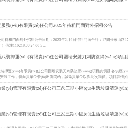
服務(wù)有限責(zé)任公司2025年待租門面對外招租公告
公司待租門面對外招租公告日期：2025年2月6日待租門面合計：17間張家山路172
注116218.00 24.00 5 ...
武裝押運(yùn)有限責(zé)任公司圍墻安裝刀刺防盜網(wǎng)項
押運(yùn)有限責(zé)任公司圍墻安裝刀刺防盜網(wǎng)項目詢價函 各供應(
成安裝工作，特向貴單位發(fā)出詢問函，誠邀貴單位以與此次詢價。項目詳情如下：
(yè)管理有限責(zé)任公司三岔三期小區(qū)生活垃圾清運(yùn
業(yè)管理有限責(zé)任公司三岔三期小區(qū)生活垃圾清運(yù