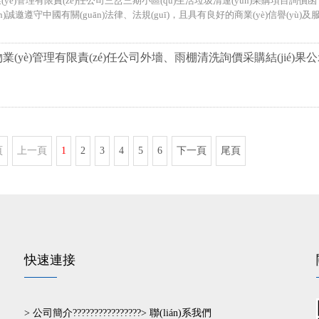
yè)管理有限責(zé)任公司三岔三期小區(qū)生活垃圾清運(yùn)采購項目詢價函 
iàn)誠邀遵守中國有關(guān)法律、法規(guī)，且具有良好的商業(yè)信譽(y
(yè)管理有限責(zé)任公司外墻、雨棚清洗詢價采購結(jié)果
頁
上一頁
1
2
3
4
5
6
下一頁
尾頁
快速連接
>
公司簡介
????????????????>
聯(lián)系我們