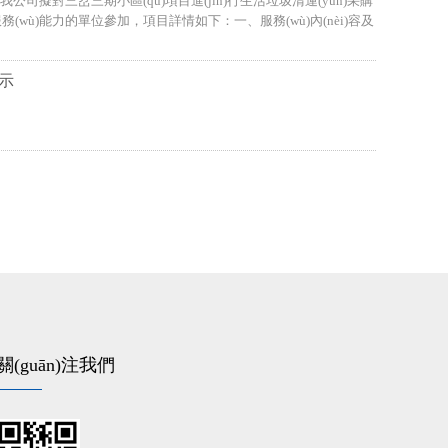
我公司擬對三岔三期小區(qū)項目進(jìn)行生活垃圾清運(yùn)采購
ù)及服務(wù)能力的單位參加，項目詳情如下：一、服務(wù)內(nèi)容及
公示
關(guān)注我們